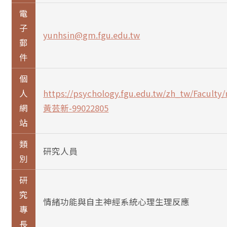
電
子
yunhsin@gm.fgu.edu.tw
郵
件
個
人
https://psychology.fgu.edu.tw/zh_tw/Facult
網
黃芸新-99022805
站
類
研究人員
別
研
究
情緒功能與自主神經系統心理生理反應
專
長