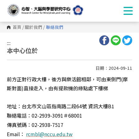
首頁
/
關於我們
/
聯絡我們
:::
:::
本中心位於
日期：2024-09-11
前方正對行政大樓，後方與樂活館相鄰，可由東側門(摩
斯對面)直接走入，由有提款機的綠點處下樓梯
地址：台北市文山區指南路二段
64
號 資訊大樓
B1
聯絡電話：
02-2939-3091
＃
68001
傳真號碼：
02-2938-7517
Email
：
rcmbl@nccu.edu.tw