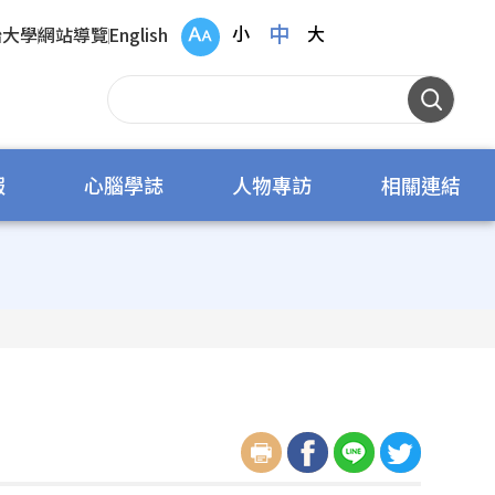
中
小
大
治大學
網站導覽
English
報
心腦學誌
人物專訪
相關連結