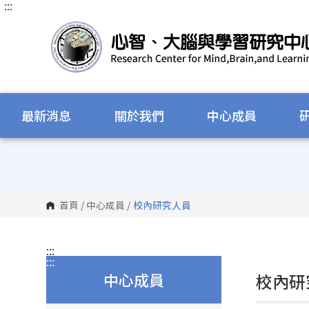
:::
跳
到
主
要
內
容
區
塊
最新消息
關於我們
中心成員
首頁
/
中心成員
/
校內研究人員
:::
:::
中心成員
校內研