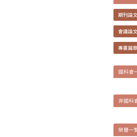
期刊論
會議論
專書篇
國科會
非國科
榮譽一