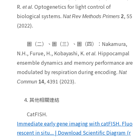
R.
Optogenetics for light control of
et al.
biological systems.
, 55
Nat Rev Methods Primers
2
(2022).
圖（二）、圖（三）、圖（四）：
Nakamura,
N.H., Furue, H., Kobayashi, K.
Hippocampal
et al.
ensemble dynamics and memory performance are
modulated by respiration during encoding.
Nat
, 4391 (2023).
Commun
14
其他相關連結
CatFISH.
Immediate early gene imaging with catFISH. Fluo
rescent in situ... | Download Scientific Diagram (r