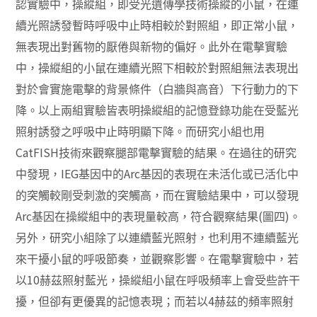
認實驗中，操縱組，即受光遺傳學技術操縱的小鼠，在連
續光照誘發暫時呼吸中止時相較於對照組，即正常小鼠，
無表現出對舊物的厭倦與新物的偏好。此外在電擊實驗
中，操縱組的小鼠在連續光照下相較於對照組無法表現出
對於會實施電擊的背景條件（白牆與高音）下行動力的下
降。以上兩組實驗皆表明操縱組的記憶登錄功能在受藍光
照射誘發之呼吸中止時明顯下降。而研究小組也用
CatFISH
技術來觀察腿部電擊實驗的結果。在過往的研究
IEG
Arc
中發現，
基因中的
基因的表現在未活化或已活化中
的突觸較剛受刺激的突觸高，而在實驗結果中，可以發現
Arc
(
)
基因在操縱組中的表現量較高，符合觀察結果
圖四
。
另外，研究小組除了以連續藍光照射，也利用不連續藍光
來干擾小鼠的呼吸節奏，並觀察影響。在電擊實驗中，若
10
以
赫茲照射藍光，操縱組小鼠在呼吸頻率上會受些許干
4
擾，但卻有更優異的記憶表現；而若以
赫茲的頻率照射