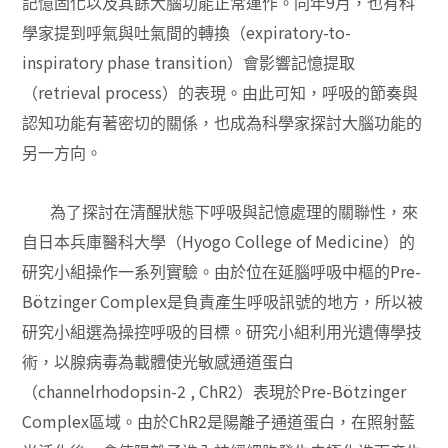
9
記憶固化以及其餘大腦功能正常運作。同年
月，也有科
expiratory-to-
學家提到呼氣與吐氣間的轉換（
inspiratory phase transition
）會影響記憶提取
retrieval process
（
）的表現。由此可知，呼吸的節奏與
認知功能有著密切的關係，也成為科學家探討大腦功能的
另一方向。
為了探討在清醒狀態下呼吸與記憶處理的關聯性，來
Hyogo College of Medicine
自日本兵庫醫科大學（
）的
Pre-
研究小組操作一系列實驗。由於位在延腦呼吸中樞的
Bötzinger Complex
是負責產生呼吸訊號的地方，所以被
研究小組選為操控呼吸的目標。研究小組利用光遺傳學技
術，以腺病毒為載體使光敏感通道蛋白
channelrhodopsin-2 , ChR2
Pre-Bötzinger
（
）表現於
Complex
ChR2
區域。由於
是陽離子通道蛋白，在照射藍