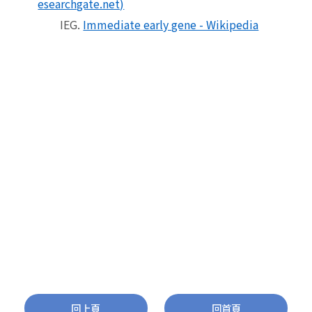
esearchgate.net)
IEG.
Immediate early gene - Wikipedia
回上頁
回首頁