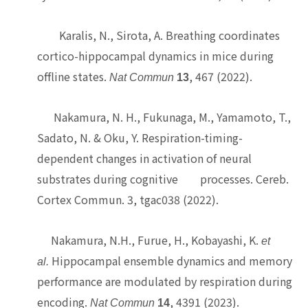
Karalis, N., Sirota, A. Breathing coordinates
cortico-hippocampal dynamics in mice during
offline states.
, 467 (2022).
Nat Commun
13
Nakamura, N. H., Fukunaga, M., Yamamoto, T.,
Sadato, N. & Oku, Y. Respiration-timing-
dependent changes in activation of neural
substrates during cognitive processes. Cereb.
Cortex Commun. 3, tgac038 (2022).
Nakamura, N.H., Furue, H., Kobayashi, K.
et
Hippocampal ensemble dynamics and memory
al.
performance are modulated by respiration during
encoding.
, 4391 (2023).
Nat Commun
14