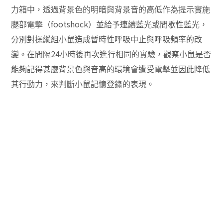
力箱中，透過背景色的明暗與背景音的高低作為提示實施
footshock
腿部電擊（
）並給予連續藍光或間歇性藍光，
分別對操縱組小鼠造成暫時性呼吸中止與呼吸頻率的改
24
變。在間隔
小時後再次進行相同的實驗，觀察小鼠是否
能夠記得甚麼背景色與音高的環境會遭受電擊並因此降低
其行動力，來判斷小鼠記憶登錄的表現。