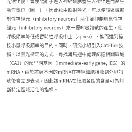
光活化後，會使陽離子進入神經細胞發生去極化進而產生
動作電位（圖一）。因此藉由照射藍光，可以使該區域抑
inhibitory neurons
制性神經元（
）活化並抑制興奮性神
inhibitory neurons
經元（
）來干擾呼吸訊號的產生，使
apnea
呼吸頻率降低或暫時性呼吸中止（
），進而達到操
CatFISH
控小鼠呼吸頻率的目的。同時，研究小組引入
技
術，以螢光標定的方式，尋找海馬迴中處理記憶相關區域
CA3
Immediate-early gene, IEG
（
）的超早期基因（
）的
mRNA
mRNA
，由於該類基因的
在神經細胞接收到外界訊
mRNA
號後會立即表現，因此該
在細胞各區的含量可為判
斷特定區域活化的指標。