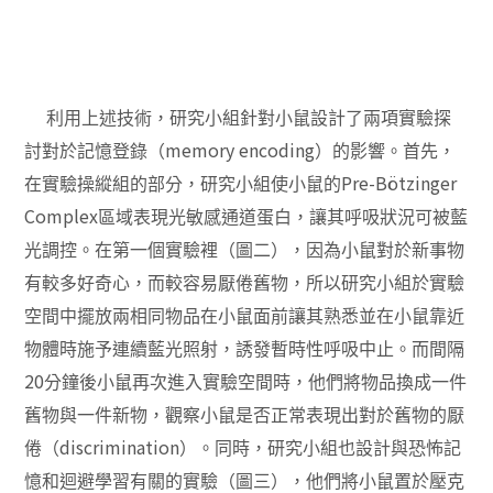
利用上述技術，研究小組針對小鼠設計了兩項實驗探
memory encoding
討對於記憶登錄（
）的影響。首先，
Pre-Bötzinger
在實驗操縱組的部分，研究小組使小鼠的
Complex
區域表現光敏感通道蛋白，讓其呼吸狀況可被藍
光調控。在第一個實驗裡（圖二），因為小鼠對於新事物
有較多好奇心，而較容易厭倦舊物，所以研究小組於實驗
空間中擺放兩相同物品在小鼠面前讓其熟悉並在小鼠靠近
物體時施予連續藍光照射，誘發暫時性呼吸中止。而間隔
20
分鐘後小鼠再次進入實驗空間時，他們將物品換成一件
舊物與一件新物，觀察小鼠是否正常表現出對於舊物的厭
discrimination
倦（
）。同時，研究小組也設計與恐怖記
憶和迴避學習有關的實驗（圖三），他們將小鼠置於壓克