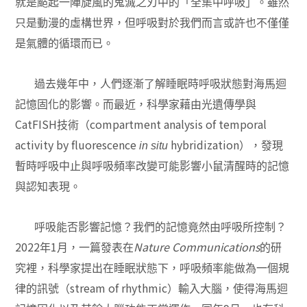
就是颳起一陣旋風的鬼滅之刃中的「全集中呼吸」。雖然
只是動漫的虛構世界，但呼吸對於我們而言或許也不僅僅
是氣體的循環而已。
過去幾年中，人們逐漸了解睡眠時呼吸狀態對海馬迴
記憶固化的影響。而最近，科學家藉由光遺傳學與
CatFISH
compartment analysis of temporal
技術（
activity by fluorescence
hybridization
in situ
），發現
暫時呼吸中止與呼吸頻率改變可能影響小鼠清醒時的記憶
與認知表現。
呼吸能否影響記憶？我們的記憶竟然由呼吸所控制？
2022
1
Nature Communications
年
月，一篇發表在
的研
究裡，科學家提出在睡眠狀態下，呼吸頻率能做為一個規
stream of rhythmic
律的訊號（
）輸入大腦，使得海馬迴