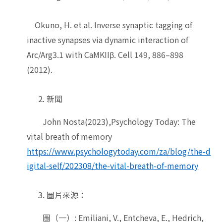
Okuno, H. et al. Inverse synaptic tagging of
inactive synapses via dynamic interaction of
Arc/Arg3.1 with CaMKIIβ. Cell 149, 886–898
(2012).
新聞
John Nosta(2023),Psychology Today: The
vital breath of memory
https://www.psychologytoday.com/za/blog/the-d
igital-self/202308/the-vital-breath-of-memory
圖片來源：
圖（一）:
Emiliani, V., Entcheva, E., Hedrich,