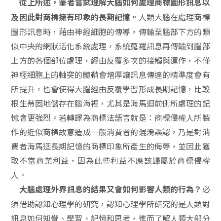
從上所述，筆者嘗試理解大腦如何處理商標圖形訊息以
人類大腦在處理商標
及因此對商標擁有印象的長期記憶。
圖形訊息時，藉由神經細胞的傳導，傳輸至腦部下方的類
似中央的網狀活化系統處理，系統蒐羅訊息再傳輸到腦部
上方的各個部位處理，經由反覆多次的接觸與運作，不僅
神經細胞上的軸突的髓鞘會增厚讓訊息傳達的精準度會有
所提升，也會使得大腦經由反覆學習形成長期記憶，比較
根生蒂固地儲存在腦海裡，尤其是海馬迴前側所處理的記
憶會更強烈。若轉譯為商標法語言就是：商標侵權人所製
作的近似商標故意造成一般消費者的混淆誤認，乃是對消
費者海馬迴長期記憶的商標印象所產生的侮辱，並因此獲
取不當商業利益，因為此些利益不應該歸屬於商標侵權
人。
必
大腦處理外界訊息的結果又會如何影響人類的行為？
須借助認知心理學的研究，認知心理學所研究的是人類對
訊息如何知覺、學習、記憶和思考，進而了解人類大部分