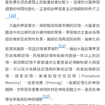
要耗費在訊息處理上的能量就會比較少，這樣的大腦神經
細胞的物理性變化，正是經由學習產生記憶痕跡的例子之
[10]
一
。
大腦的學習模式，與經驗或知識有關的記憶，大腦會試
圖從中找出規則或共通特徵的現象，學習模式主要由海馬
迴的後側至前側所負責，越接近海馬迴的前側，抽象化的
[11]
程度就越高，而且記憶會更強烈
。藉由大腦反覆學習
形成長期記憶，而長期記憶係指維持超過一年以上的記
憶，與短期記憶不管是儲存位置還是記憶機制都大相逕
庭，可以區分為陳述記憶與非陳述記憶，前者如情節記
憶、語意記憶；後者如程式性記憶（
Procedure
Memory
）、促發效應（
Priming
）。長期記憶化的神經
細胞，亦即受到重覆使用的特定神經迴路之中，是訊息傳
[12]
導效率極高的神經細胞
。