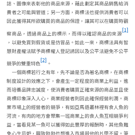
誌、圖像來表彰他的商品來源，藉此劃定其商品銷售給消
費者之可能與管道；另一方面，商標法也提供消費者可以
因此獲得其所欲購買的商品的保證，讓其可以在購買時觀
[1]
察商品，透過商品上的標示，而得以確認商品的來源
，以避免買到假貨或是仿冒品。如此一來，商標法具有智
慧財產權法賦予商標權人登記誘因以及公平法避免不公平
[2]
競爭的雙重特色
。
一個商標若行之有年，先不論是否為著名商標，在商標
制度設計的效應之下，會產生一定程度的商業上利益，進
而培養品牌忠誠度，使消費者購買正確來源的商品並且使
商標印象深入人心，商業經營者則因此確保經營利潤。商
業市場上的經營者的競爭，有如亞馬遜叢林裡有食人魚的
河流，有肉的地方會聚集一班商業上的食人魚互相競爭利
益，當看見某一魚可以獲得如此豐厚的報酬時，其他魚難
免心生忌妒，興致勃勃也想進入市場殺他的片甲不留。筆