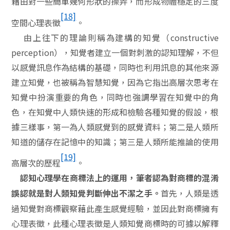
藉由對一些簡單幾何形狀的操弄，而形成物體穩定的三度
[18]
空間心理表徵
。
由上往下的理論則稱為建構的知覺（
constructive
perception
），知覺者建立一個對刺激的認知理解，不但
以感覺訊息作為結構的基礎，同時也利用訊息的其他來源
建立知覺，也被稱為智慧知覺，因為它指出高層次思考在
知覺中扮演重要的角色，同時也強調學習在知覺中的角
色，在知覺中人類快速的形成和檢驗各種知覺的假設，根
據三樣事，第一為人類感覺到的感覺資料；第二是人類所
知道的儲存在記憶中的知識；第三是人類所能推論的使用
[19]
高層次的歷程
。
認知心理學在商標法上的運用，筆者認為對商標的混淆
首先，人類是透
誤認就是對人類知覺判斷伸出不潔之手。
過知覺對商標觀察藉此產生感覺經驗，並因此對商標擁有
心理表徵，此種心理表徵是人類知覺商標時的可據以解釋