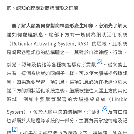
貳、認知心理學對商標圖形之理解
要了解人類為何會對商標圖形產生印象，必須先了解大
腦部下方有一塊稱為網狀活化系統
腦如何處理訊息。
（
Reticular Activating System, RAS
）的區域，此系統
是凝聚各種訊息的結構體之一，其對於自律神經、行動、
[5]
感覺、認知及情緒等各種機能都有所貢獻
。從文義上
來看，這個系統就如同網子一樣，可以使大腦捕捉各種訊
息，如果想要學習一項訊息，這項訊息必須在抵達位於大
腦下方的網狀活化系統之後，繼續被送往大腦上方的其他
區域，例如主要掌管學習的大腦邊緣系統（
Limbic
[6]
System
），位於大腦中央的結構體，海馬迴
及杏仁核
也都屬於大腦邊緣系統的一部分，主要負責掌控情緒及記
[7]
憶
。如果在未經思考以及選擇之下，持續讓「外在世