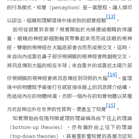
的行為模式。知覺（
perception
）是一套歷程，讓人類可
[13]
以認出、組織和理解環境中接收到的感覺經驗
。
如何從感覺到表徵？視覺開始於光線通過眼睛的保護
蓋，眼睛的神經節細胞軸突聚集起來而形成該眼的視神
經，雙眼的視神經在大腦底部會合而形成視交叉，這時，
來自向內或靠近鼻子部份視網膜的視神經會跨越視交叉，
將訊息傳到大腦的相反半球；來自靠外的或靠近太陽穴部
[14]
份視網膜的視神經會將訊息傳送到同側的大腦
。當環
境中的物體賦予最後打在感官接收器上的訊息媒介結構，
而造成內在的物體辨識，亦即一個內在的知覺物體以某種
[15]
方式反映出外在世界的性質時，便產生了知覺
。
知覺開始由低階特徵處理的理論稱為由下往上的理論
（
bottom-up theories
），亦有偏好由上往下的理論
（
top-down theories
），其著重影響知覺的高層次認知