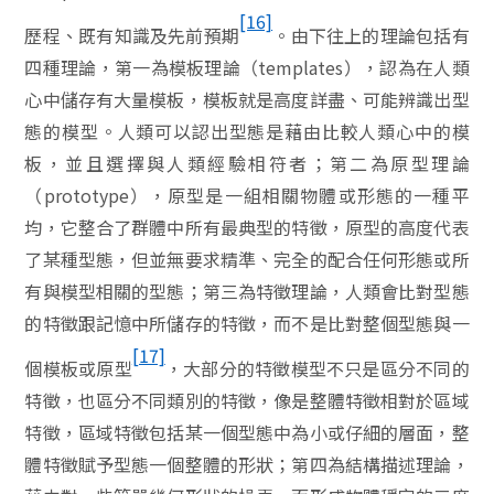
[16]
歷程、既有知識及先前預期
。由下往上的理論包括有
四種理論，第一為模板理論（
templates
），認為在人類
心中儲存有大量模板，模板就是高度詳盡、可能辨識出型
態的模型。人類可以認出型態是藉由比較人類心中的模
板，並且選擇與人類經驗相符者；第二為原型理論
（
prototype
），原型是一組相關物體或形態的一種平
均，它整合了群體中所有最典型的特徵，原型的高度代表
了某種型態，但並無要求精準、完全的配合任何形態或所
有與模型相關的型態；第三為特徵理論，人類會比對型態
的特徵跟記憶中所儲存的特徵，而不是比對整個型態與一
[17]
個模板或原型
，大部分的特徵模型不只是區分不同的
特徵，也區分不同類別的特徵，像是整體特徵相對於區域
特徵，區域特徵包括某一個型態中為小或仔細的層面，整
體特徵賦予型態一個整體的形狀；第四為結構描述理論，