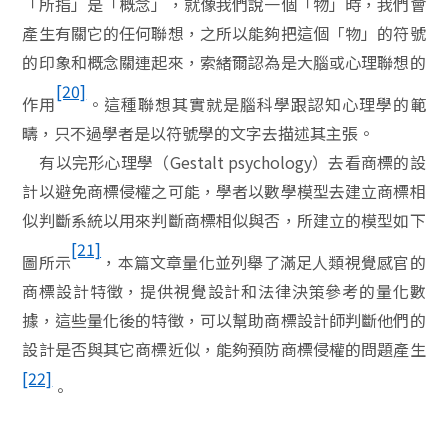
「所指」是「概念」，就像我們說一個「物」時，我們會
產生有關它的任何聯想，之所以能夠把這個「物」的符號
的印象和概念關連起來，索緒爾認為是大腦或心理聯想的
[20]
作用
。這種聯想其實就是腦科學跟認知心理學的範
疇，只不過學者是以符號學的文字去描述其主張。
有以完形心理學（
Gestalt psychology
）去看商標的設
計以避免商標侵權之可能，學者以數學模型去建立商標相
似判斷系統以用來判斷商標相似與否，所建立的模型如下
[21]
圖所示
，本篇文章量化並列舉了滿足人類視覺感官的
商標設計特徵，提供視覺設計和法律決策參考的量化數
據，這些量化後的特徵，可以幫助商標設計師判斷他們的
設計是否與其它商標近似，能夠預防商標侵權的問題產生
[22]
。