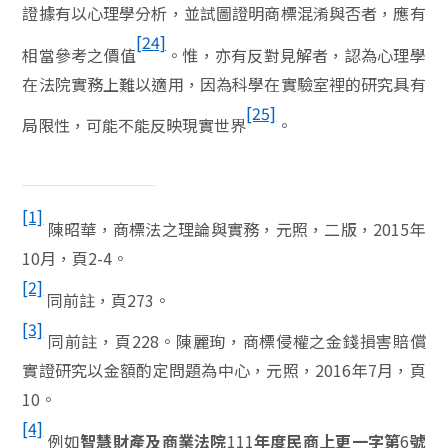
證據有以心理學分析，並試圖證明商標混淆與否者，應有
[24]
相當參考之價值
。惟，亦有反對見解者，認為心理學
在法院實務上難以適用，因為科學在實驗室裡的研究具有
[25]
局限性，可能不能反映現實世界
。
[1]
陳昭華，商標法之理論與實務，元照，二版，
2015
年
10
月，頁
2-4
。
[2]
同前註，頁
273
。
[3]
同前註，頁
228
。陳麗珣，商標侵權之金錢損害賠償
實證研究以金額酌定問題為中心，元照，
2016
年
7
月，頁
10
。
[4]
例如
111
6
智慧財產及商業法院
年度民商上更一字第
號