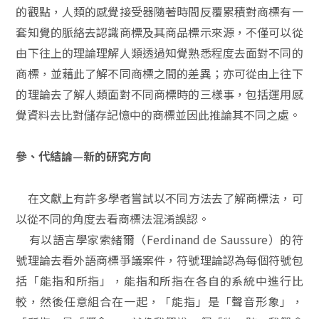
的觀點，人類的感覺接受器隨著時間反覆累積對商標有一
套知覺的脈絡去認識商標及其商品標示來源，不僅可以從
由下往上的理論理解人類透過知覺熟悉程度去面對不同的
商標，並藉此了解不同商標之間的差異；亦可從由上往下
的理論去了解人類面對不同商標時的三樣事，包括運用感
覺資料去比對儲存記憶中的商標並因此推論其不同之處。
—
參、代結論
新的研究方向
在文獻上有許多學者嘗試以不同方法去了解商標法，可
以從不同的角度去看商標法混淆誤認。
有以語言學家索緒爾（
Ferdinand de Saussure
）的符
號理論去看外語商標爭議案件，符號理論認為每個符號包
括「能指和所指」，能指和所指在各自的系統中進行比
較，然後任意組合在一起，「能指」是「聲音形象」，