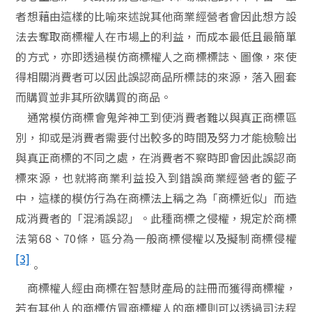
者想藉由這樣的比喻來述說其他商業經營者會因此想方設
法去奪取商標權人在市場上的利益，而成本最低且最簡單
的方式，亦即透過模仿商標權人之商標標誌、圖像，來使
得相關消費者可以因此誤認商品所標誌的來源，落入圈套
而購買並非其所欲購買的商品。
通常模仿商標會鬼斧神工到使消費者難以與真正商標區
別，抑或是消費者需要付出較多的時間及努力才能檢驗出
與真正商標的不同之處，在消費者不察時即會因此誤認商
標來源，也就將商業利益投入到錯誤商業經營者的籃子
中，這樣的模仿行為在商標法上稱之為「商標近似」而造
成消費者的「混淆誤認」。此種商標之侵權，規定於商標
法第
68
、
70
條，區分為一般商標侵權以及擬制商標侵權
[3]
。
商標權人經由商標在智慧財產局的註冊而獲得商標權，
若有其他人的商標仿冒商標權人的商標則可以透過司法程