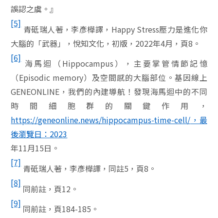
誤認之虞。』
[5]
青砥瑞人著，李彥樺譯，
Happy Stress
壓力是進化你
大腦的「武器」，悅知文化，初版，
2022
年
4
月，頁
8
。
[6]
海馬迴（
Hippocampus
），主要掌管情節記憶
（
Episodic memory
）及空間感的大腦部位。基因線上
GENEONLINE
，我們的內建導航！發現海馬迴中的不同
時間細胞群的關鍵作用，
https://geneonline.news/hippocampus-time-cell/
，最
後瀏覽日：
2023
年
11
月
15
日。
[7]
青砥瑞人著，李彥樺譯，同註
5
，頁
8
。
[8]
同前註，頁
12
。
[9]
同前註，頁
184-185
。