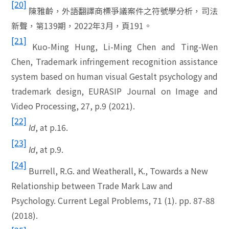
[20]
陳雅齡，外語翻譯商標爭議案件之符號學分析，司法
新聲，第
139
期，
2022
年
3
月，頁
191
。
[21]
Kuo-Ming Hung, Li-Ming Chen and Ting-Wen
Chen, Trademark infringement recognition assistance
system based on human visual Gestalt psychology and
trademark design, EURASIP Journal on Image and
Video Processing, 27, p.9 (2021).
[22]
, at p.16.
Id
[23]
, at p.9.
Id
[24]
Burrell, R.G. and Weatherall, K., Towards a New
Relationship between Trade Mark Law and
Psychology. Current Legal Problems, 71 (1). pp. 87-88
(2018).