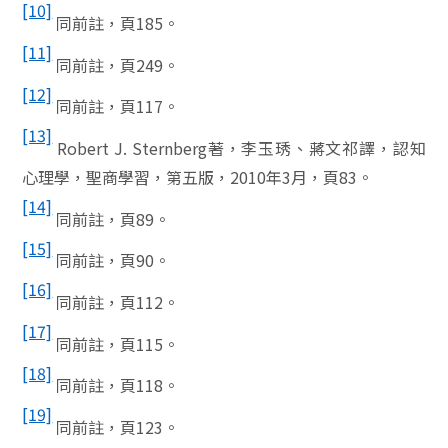
[10]
同前註，頁
185
。
[11]
同前註，頁
249
。
[12]
同前註，頁
117
。
[13]
Robert J. Sternberg
著，李玉琇、蔣文祁譯，認知
心理學，聖商學習，第五版，
2010
年
3
月，頁
83
。
[14]
同前註，頁
89
。
[15]
同前註，頁
90
。
[16]
同前註，頁
112
。
[17]
同前註，頁
115
。
[18]
同前註，頁
118
。
[19]
同前註，頁
123
。