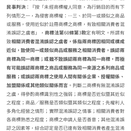
：『按「未經商標權人同意，為行銷目的而有下
民事判決
列情形之一，為侵害商標權：
…
三、於同一或類似之商品
或服務，使用近似於註冊商標之商標，有致相關消費者混
淆誤認之虞者」，
68
3
定有明文。所謂有
商標法第
條第
款
致
相關消費者混淆誤認之虞者，係指兩商標因相同或構成
近似，致使同一或類似商品或服務之相關消費者，誤認兩
商標為同一商標；或雖不致誤認兩商標為同一商標，而極
有可能誤認兩商標之商品或服務為同一來源之系列商品或
服務；或誤認兩商標之使用人間有關係企業、授權關係、
。判斷二商標有無混淆誤認
加盟關係或其他類似關係而言
之虞，得參酌商標識別性之強弱；商標是否近似暨其近似
之程度；商品／服務是否類似暨其類似之程度；先權利人
多角化經營之情形；實際混淆誤認之情事；相關消費者對
各商標熟悉之程度；商標之申請人是否善意；其他混淆誤
認之因素等，綜合認定是否已達有致相關消費者產生混淆