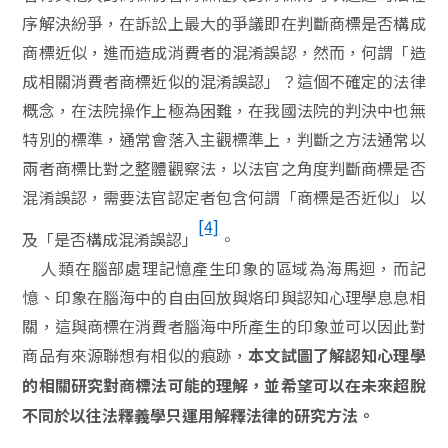
序解決紛爭，在訴訟上最大的爭議即在判斷商標是否構成
商標近似，進而造成消費者的混淆誤認，然而，何謂「造
成相關消費者商標近似的混淆誤認」？這個不確定的法律
概念，在法院操作上極為困難，在我國法院的判決中也無
特別的標準，通常會落入主觀標準上，判斷之方法通常以
兩者商標比對之整體觀察法，以法官之角度判斷商標是否
混淆誤認，需要法官認定者包含何謂「商標是否近似」以
[4]
及「是否構成混淆誤認」
。
人類在腦部處理記憶產生印象的區域為海馬迴，而記
憶、印象在腦海中的自由回放與烙印與認知心理學息息相
關，這與商標在消費者腦海中所產生的印象並可以因此對
商品有來源聯想有相似的痕跡，
本文試圖了解認知心理學
的相關研究對商標法可能的理解，並希望可以在未來超脫
不同於以往法釋義學只運用解釋法律的研究方法。