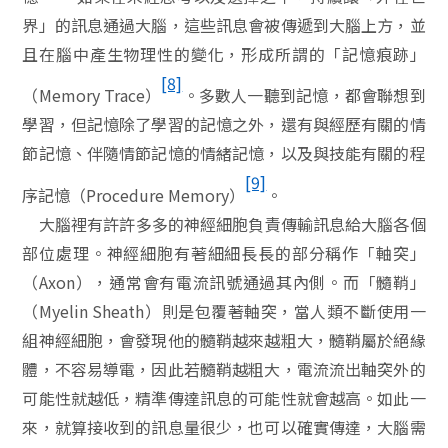
界」的訊息通過大腦，這些訊息會被傳遞到大腦上方，並
且在腦中產生物理性的變化，形成所謂的「記憶痕跡」
[8]
（
Memory Trace
）
。多數人一聽到記憶，都會聯想到
學習，但記憶除了學習的記憶之外，還有與經歷有關的情
節記憶、伴隨情節記憶的情緒記憶，以及與技能有關的程
[9]
序記憶（
Procedure Memory
）
。
大腦裡有許許多多的神經細胞負責傳輸訊息給大腦各個
部位處理。神經細胞有著細細長長的部分稱作「軸突」
（
Axon
），通常會有電流訊號通過其內側。而「髓鞘」
（
Myelin Sheath
）則是包覆著軸突，當人類不斷使用一
組神經細胞，會發現他的髓鞘越來越粗大，髓鞘屬於絕緣
體，不容易導電，因此若髓鞘越粗大，電流流出軸突外的
可能性就越低，精準傳達訊息的可能性就會越高。如此一
來，就算接收到的訊息量很少，也可以確實傳達，大腦需