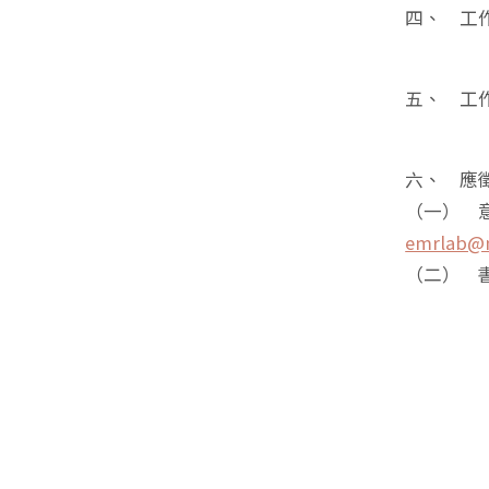
四、 工作
五、 工作
六、 應
（一） 
emrlab@n
（二） 