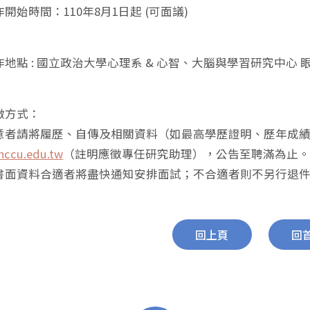
開始時間：110年8月1日起 (可面議)
地點 : 國立政治大學心理系 & 心智、大腦與學習研究中心
徵方式：
意者請將履歷、自傳及相關資料（如最高學歷證明、歷年成績單
ccu.edu.tw
（註明應徵專任研究助理），公告至聘滿為止
書面資料合適者將盡快通知安排面試；不合適者則不另行退
回上頁
回