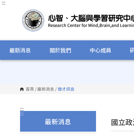
:::
跳
到
主
要
內
容
區
塊
最新消息
關於我們
中心成員
首頁
/
最新消息
/
徵才訊息
:::
:::
最新消息
國立政