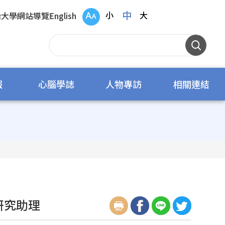
中
小
大
治大學
網站導覽
English
報
心腦學誌
人物專訪
相關連結
研究助理