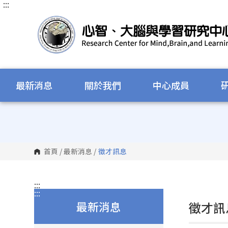
:::
跳
到
主
要
內
容
區
塊
最新消息
關於我們
中心成員
首頁
/
最新消息
/
徵才訊息
:::
:::
最新消息
徵才訊