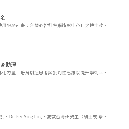
一名
使用服務計畫：台灣心智科學腦造影中心」之博士後研
執行研究能力及跨領域研究
研究助理
博士65,005起，享勞健保及年終獎金。實際薪資
轉化力量：培育創造思考與批判性思維以提升學術幸福
l至
7)，擬徵求對資訊、教育、心理學或正向心理學等領域有興趣，
歷（CV）、研究所成績單及最高畢業證書影本，信件主旨「應
兼任研究助理，研究成果可共同發表。有興趣者請寄簡
期通知面試，不合者恕不函覆。謝謝！
：(1)就讀學校與系所、(2)相關經驗與能力、(3)英文讀寫
ANOVA, SEM… )、(5)其他。適合者會邀請面談。
ycyeh@mail2.nccu.tw 個人Website: https://www.nccu-yeh-creativity.com/
Dr. Pei-Ying Lin,，誠徵台灣研究生（碩士或博