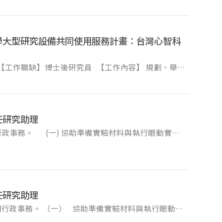
學大型研究設備共同使用服務計畫：台灣心智科
忱 具有使
任研究助理
截止日期：即日起至2023年
國科會後視年資經歷及審核結果調整。 【聯絡人/連絡
與分析。 (四)
om收，並附上個人履歷（CV）、研究所成績單及最高畢業證書影
資格符合者，將擇期通知面試，不合者恕不函覆。謝
任研究助理
行政事務。 （一） 協助準備實驗材料與執行眼動實
止。 (二) 書面資料合適者將盡快通
報告撰寫。 （三） 協助研究資料整理與分析。