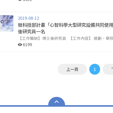
（四） 實驗室相關行政事務。 二、 資格（非必備條件，但具下列經驗者優先考慮）： （一） 心理學、
語言學、或資訊科學等相關學碩士。 （二） 具備基
實驗者優先考慮。 三、 待遇：依照政治大學專任助理敘薪標準（學士級月薪31,520元起，碩士級月薪
2019-08-12
36,050元起） 四、 工作開始時間：110年8月1日起 (可面議) 五、 工作地點 : 國立政治大學心理系 & 心
徵科技部計畫「心智科學大型研究設備共同使
智、大腦與學習研究中心 眼動與閱讀實驗室 六、 應徵方式： （一） 意者請將履歷、自傳及相關資料
後研究員一名
（如最高學歷證明、歷年成績單），並註明可開始上班時間，E-
任研究助理），公告至聘滿為止。 （二） 書面資料
【工作職缺】博士後研究員 【工作內容】 規劃、舉辦跨領域人才之培育課程及擔任講師 中心服務計畫之資
通知。
料分析與深度諮詢 撰寫中心年度計畫報告書及未來規劃 推動中心特色研究 期刊論文發表 完成計畫主持人交
6199
辦事務 【徵求條件】 具認知神經科學、磁振造影技術、心理學、統計、醫工、資訊等相關學科背景之博士
學位 具獨立執行研究能力及跨領域研究熱忱 具有使用fMRI資料分析能力尤佳 具備編寫實驗程式能力，有執
行實驗心理學及fMRI實驗能力尤佳 【工作地點】國立政治大學資訊大樓地下室一樓—台灣心智科學腦造影
中心 【徵求期限】 申請截止日期：即日起至2019年9月30日止 面試時間及起聘日：另行通知 【薪資範
上一頁
1
圍】依照科技部博士後研究人員給薪標準給付，薪資待
經歷及審核結果調整 【聯絡人/連絡方式】請寄email至tmbic.nccu@gmail.com收，並附上個人履歷
（CV）、研究所成績單及最高畢業證書影本，信件主
將擇期通知面試，不合者恕不函覆。謝謝！