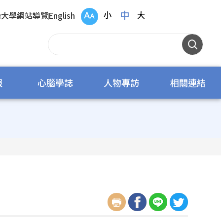
中
小
大
治大學
網站導覽
English
報
心腦學誌
人物專訪
相關連結