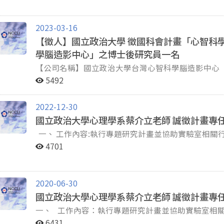
台幣)。 未來更有機會與林教授長期配合，並在擔任研究助理等相關職位。 即日起接受申請，歡迎立即投遞
履歷至pei-ying.lin@usask.ca。
2023-03-16
【徵人】國立政治大學 徵國科會計畫「心智科
學腦造影中心」之博士後研究員一名
【公司名稱】國立政治大學台灣心智科學腦造影中心 【工作職缺】博士後研究員 【工作內容】 規劃、舉辦
跨領域人才之培育課程及擔任講師 中心服務計畫之資料分析與深度諮詢 撰寫中心年度計畫報告書及未來規
5492
劃 推動中心特色研究 期刊論文發表 完成計畫主持人交辦事務 【徵求條件】 具認知神經科學、磁振造影技
術、心理學、統計、醫工、資訊等相關學科背景之博士學位 具獨立執行研究能力及跨領域研究熱
2022-12-30
用fMRI資料分析能力尤佳 具備編寫實驗程式能力，有執行實驗心理學及fMRI實驗能力尤佳 【工作地點】國
國立政治大學心理學系蔡介立老師 誠徵計畫專
立政治大學資訊大樓地下室一樓—台灣心智科學腦造影中心 【徵求期限】 申請
4月17日止 面試時間及起聘日：另行通知 【薪資範圍】依「國立政治大學博士後研究人員教學研究費敍薪
一、 工作內容:執行專題研究計畫並協助實驗室相關行政事務。 (一) 協助準備實驗材料與執行眼動實
參考表」博士56,650起，享勞健保及年終獎金。報
驗。 (二) 中、英文研究文獻的蒐集、整理，以及報告撰寫。 (三) 協助研究資料整理
4701
方式】請寄email至tmbic.nccu@gmail.c
實驗室相關行政事務。 二、 資格(非必備條件，但具下列經驗者優先考慮): (一) 心理學、語言學、或資
本，信件主旨「應徵計畫博士後研究員_姓名」。若
訊科學等相關學碩士。 (二) 具備基本資料處理與R統計分析能力，或曾參與或執行心理學實驗者優先考
謝！
慮。 三、 待遇:依照政治大學專任助理敘薪標準(學士級月薪 33,800 元起，碩士級月薪 38,600 元起) 四、
2020-06-30
工作開始時間:112年2月1日起或面議 五、 工作地點 : 國立政治大學心理系 眼動與閱讀實驗室 六、 應徵方
國立政治大學心理學系蔡介立老師 誠徵計畫專
式: (一) 意者請將履歷、自傳及相關資料(如最高學歷證明、歷年成績 單)，並註明可開始上班時間，E-
一、 工作內容：執行專題研究計畫並協助實驗室相關
Mail至emrlab@nccu.edu.tw(註明 應徵專任研究助理)，公告至聘滿為
驗。 （二） 中、英文研究文獻的蒐集、整理，以及
知安排面試;不合適者則不另行退件或 通知。
6431