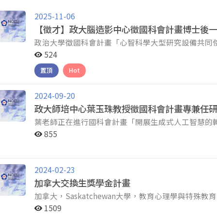
2025-11-06
【徵才】政大腦造影中心徵國科會計畫博士後
政治大學徵國科會計畫「心智科學大型研究設備共同
究員一名 【公司名稱】國立政治大學台灣心智科學腦造影中心 【工作職缺】博士後研究員 【工作內容】
524
推動中心特色研究 期刊論文發表 規劃、舉辦跨領域人才之培育課程及擔任講師 中心服務計畫之資料分析與
置頂
Hot
深度諮詢 撰寫中心年度計畫報告書及未來規劃 完成計畫主持人交辦事務 【徵求條件】 具認知神經科學、
磁振造影技術、心理學、統計、醫工、資訊等相關學科背景之博士學位 具獨立
熱忱 具有使用fMRI資料分析能力尤佳 【工作地點】國立政治大學資訊大樓地下室一樓—台灣心智科學腦造
2024-09-20
影中心 【徵求期限】 申請截止日期：即日起至額滿為止。 面試時間及起聘日：另行通知 【薪資範圍】依
政大師培中心葉玉珠教授徵國科會計畫專兼任
「國立政治大學博士後研究人員教學研究費敍薪參考表」
葉老師正在進行國科會計畫「開展生成式人工智慧的
報國科會後視年資經歷及審核結果調整，起聘日亦同。 【聯絡人/連絡方式】請寄emai
感」三年期的研究(08/01/2024-07/31/202
855
tmbic.nccu@gmail.com收，並附上個人履
具備量化資料分析能力之碩士畢業專任助理或博士班
徵計畫博士後研究員_姓名」。若資格符合者，將擇
歷至 ycyeh@mail2.nccu.tw，簡歷中請簡要說明
能力、(4)統計資料分析能力(請說明會哪些統計方法，如M
2024-02-23
葉玉珠 國立政治大學師資培育中心特聘教授 國立政治大學大腦、心智與學習中心研究員 Email:
加拿大交換生獎學金計畫
加拿大，Saskatchewan大學，教育心理學與特殊教育系，
士）合作分析fNIRS數據，研究兒童認知能力。 短期六個月交流計劃，獎學金價值12,700加幣(約當於30萬
1509