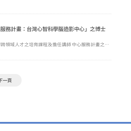
本資料處理與R統計分析能力，或曾參與或執行心理學
用服務計畫：台灣心智科學腦造影中心」之博士
Mail至emrlab@nccu.edu.tw（註明應徵專
合適者將盡快通知安排面試；不合適者則不另行退件或
下一頁
遇為博士級第一年56650起/月，報科技部後視年資
旨「應徵計畫博士後研究員_姓名」。若資格符合者，