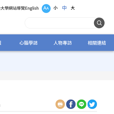
中
小
大
治大學
網站導覽
English
報
心腦學誌
人物專訪
相關連結
名