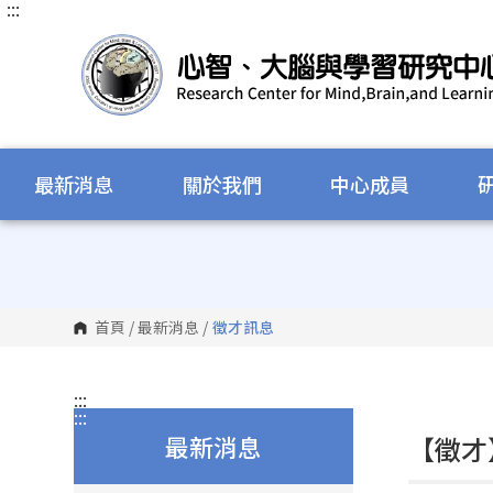
:::
跳
到
主
要
內
容
區
塊
最新消息
關於我們
中心成員
首頁
/
最新消息
/
徵才訊息
:::
:::
最新消息
【徵才