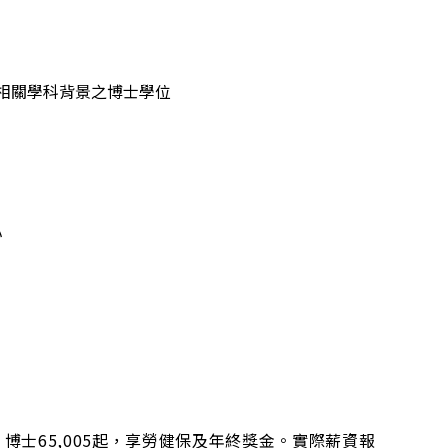
相關學科背景之博士學位
心
」博士
65,005
起，享勞健保及年終獎金。實際薪資報