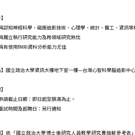
件】
具認知神經科學、磁振造影技術、心理學、統計、醫工、資訊等
具獨立執行研究能力及跨領域研究熱忱
具有使用
fMRI
資料分析能力尤佳
點】國立政治大學資訊大樓地下室一樓
—
台灣心智科學腦造影中
限】
申請截止日期：即日起至額滿為止。
面試時間及起聘日：另行通知
圍】
依「國立政治大學博士後研究人員教學研究費敍薪參考表