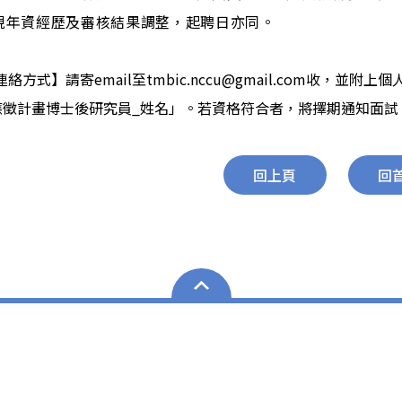
視年資經歷及審核結果調整，起聘日亦同。
連絡方式】請寄
email
至
tmbic.nccu@gmail.com
收，並附上個
應徵計畫博士後研究員
_
姓名」。若資格符合者，將擇期通知面試
回上頁
回