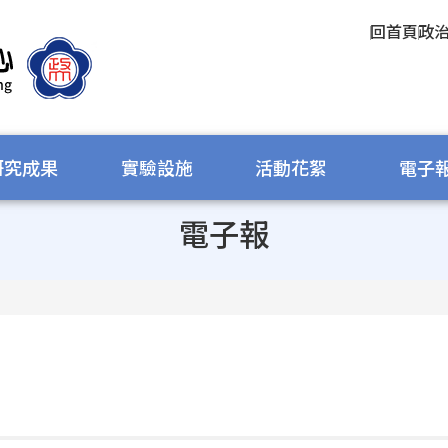
回首頁
政
研究成果
實驗設施
活動花絮
電子
電子報