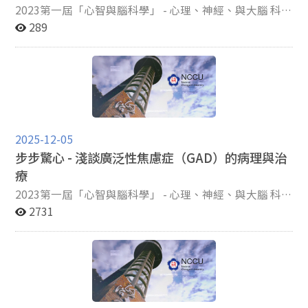
能擴大到預測市場的集體表現，例如：流行音樂的受歡迎
研究社會地位與慈善行為的關係，發現是呈負相關的關
2023第一屆「心智與腦科學」 - 心理、神經、與大腦 科普
程度、YouTube 影片的點閱率、以及群眾募資的表現。
係，也就是當社會地位越高的人越不慷慨，不常進行慈善
寫作徵文 A組心智與腦科學－佳作：政大黃Ｏ嘉 前言 當
289
不過，並非每個人的大腦對情緒與身體的反應都一樣，有
行為；然而，隨著時間的推進，此結論出現矛盾，在近期
我們探討「恆毅力」時，過往研究中說明，恆毅力是一種
些人對自己的身體訊號（如心跳、呼吸、情緒引起的緊繃
的研究都發現兩者呈現的是正相關的關係，社會地位越高
穩定的特質(Duckworth et al., 2007; Duckworth &
感）非常敏銳，這被稱為「內在覺感敏感性」
時，越可能對他人慷慨。無論是何種結論，對於最基本的
Quinn, 2009; Eskreis-Winkler et al., 2014)，使人們能夠
（Interoceptive Sensibility, IS）。如果一個人的身心連
運作機制都不甚了解(亦即高主觀社會地位為何會行慈善
持之以恒地追求目標，克服困難和挑戰，以實現個人和職
結較為緊密一致，他的大腦活動是否能成為更準確的「市
行為)，此篇研究因此孕育而生。 為了瞭解精確的社會認
業生涯中的成功，它不僅是實現成就的關鍵，還有助於改
場風向球」呢？ 為了探討這個議題，政大心腦學中心顏乃
知及腦神經計算的機制，需分為幾個階段進行實驗，首
善我們的心理健康和情感幸福。它涉及到個人的自我控
欣研究員與黃芸新研究員共同合作執行國科會計畫「以情
先，在之前的研究有顯示出社會經濟地位與心智化相關
制、意志力和堅持不懈地追求目標的能力(Cred´e et al.,
感、整合與動機架構解析遊戲化之心理歷程：中央神經系
2025-12-05
(mentalized-related)的神經活動有關，加上使用主觀的
2017)。並且，在面對挑戰和逆境時，恆毅力使人能夠保
統、自主神經系統與行為之整合性研究」，主要目的是探
步步驚心 - 淺談廣泛性焦慮症（GAD）的病理與治
社經地位比用客觀標準衡量的社經地位較有分析意義，因
持冷靜、克服困難並持續努力。恆毅力是一種人格特質，
討內在覺感如何調節決策過程及其預測力。研究者假設，
療
此要先確定每位測試者的主觀社會經濟地位為何，及心智
能夠幫助人們克服逆境、實現目標並不斷成長，研究亦表
內在覺感敏感性較高的人，其生理反應、主觀情緒與行為
化的測量(指測試者以多大的程度站在慈善機構受益人的
明人格特質在短時間內不會出現劇烈波動( Bleidorn &
2023第一屆「心智與腦科學」 - 心理、神經、與大腦 科普
決策之間的關聯會更加一致，因此他們的大腦活動可能更
角度)；接著，為了確定主觀社經地位與慈善行為的關
Hopwood, 2018; Caspi et al., 2005; Roberts &
寫作徵文 C組心理學－佳作：政大莊Ｏ翰 廣泛性焦慮症
2731
具代表性，能更精準地預測市場趨勢。本研究以手機遊戲
係，每位測試者需做慈善捐款，分析各欲捐款的金額為
DelVecchio, 2000; Robins et al., 2001)。可想而知，在我
（Generalized Anxiety Disorder, GAD）是焦慮症的其中
作為實驗刺激，檢驗參與者的個體決策、大腦活化、情緒
何，並結合功能性磁振造影(fMRI)技術，測量與心智化相
們生活的社會中，恆毅力對於個人的成功和成就扮演重要
一個診斷，在精神疾病診斷準則手冊第五版（DSM-5）
評分如何預測實際市場表現（下載量與營收），並進一步
關大腦神經活動情況，就能夠加以驗證在利他選擇過程
的角色，無論是在學業、事業、個人生活還是人際關係
中，其診斷準則包含至少六個月以上的跨情境/事件憂慮
探討內在覺感在預測模型中所扮演的角色。 本研究共招募
(捐款行為)當中，心智化的能力與其相關大腦活動的變
中，恆毅力都發揮著關鍵的作用，幫助人們克服挑戰、追
（且認為難以控制）、有三項以上的症狀（包含感覺緊張
60位曾玩過手遊的成人（平均年齡約24.6歲）進行實驗。
化，是否可以解釋主觀社經地位與慈善捐贈間的關聯。此
求目標並實現夢想(Anderson, Turner, Heath, & Payne,
或心情不定、容易疲勞、注意力不集中，腦筋一片空白、
實驗材料包含70款於2020年新推出的免費手遊，並收集
研究的假設有二：(一)主觀社經地位與慈善行為(利他行
2016; Bandura, 1986)。 然而，大家可能不知道，儘管恆
易怒、肌肉緊繃、睡眠困擾）、造成生活功能減損及無法
了這些遊戲在App Store與Google Play的實際下載量與營