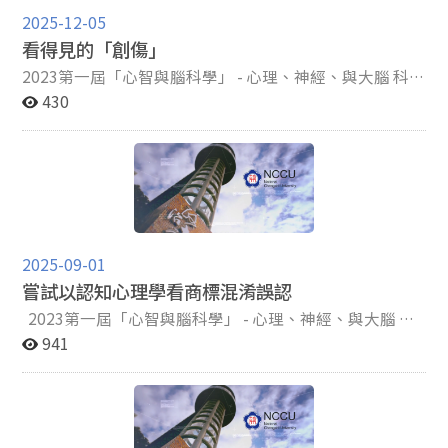
為)呈現正相關。(二)主觀社經地位與慈善行為的連結可以
毅力是一種重要的特質，但它並非每個人天生都具備。即
歸因於其他物質或病況。（American Psychiatric
收數據作為市場指標。實驗過程分為三個部分：第一階段
2025-12-05
透過與心智化相關的大腦區域，如顳頂葉交界處
便如此，無論年齡、背景或經驗如何，我們都可以通過持
Association，2014） GAD的終身盛行率大約為6％，根
是功能性磁振造影（Functional magnetic resonance
看得見的「創傷」
(temporoparietal junction, TPJ)及背內側前額葉皮質
續的努力和訓練來提高自己的恆毅力水平，從而在不斷變
據 Behar 等（2009）的研究，GAD的心理病理大致有五種
imaging, fMRI）掃描，參與者在掃描時觀看每款遊戲的
(dorsomedial prefrontal cortex, dmPFC)的活動狀態來
化的環境中取得成功，這對於那些渴望在生活中取得成功
模型可以解釋，分別是擔憂和廣泛性焦慮症的迴避模型
2023第一屆「心智與腦科學」 - 心理、神經、與大腦 科普
圖標（2秒）與影片（30秒），並決定是否想下載這款遊
解釋。 經過一系列嚴謹的實驗、測量及分析過程，最後
並克服各種挑戰的人來說，培養恆毅力是至關重要的。並
（AMW）、不確定性不容忍模型（IUM）、後設認知模型
寫作徵文 Ｂ組神經生物科學－佳作：政大莊Ｏ翰 兒時負
430
戲。為了讓參與者的決策更貼近真實情形，研究者告知參
得到一些驚人的發現：首先，較高的主觀社經地位之人會
且，在當今快節奏且充滿壓力的社會中，應了解如何發展
（MCM）、情緒失調模型（EDM）及以接納為基的廣泛
面經驗 (Adversive Chilhood Experiences, ACEs) 近來是
與者，在實驗結束後會隨機抽取一款遊戲讓他們實際下載
捐款較多的金額，且男性多於女性，而測試者的憂鬱與慢
恆毅力，以及幫助我們應對日常生活中的挑戰、克服壓力
性焦慮症模型（ABM），以下分別說明各模型理論基礎與
精神醫學與諮商/臨床心理領域的重要課題，對孩童心理
並遊玩10分鐘。第二階段是行為實驗，參與者需針對同樣
性壓力跟慈善行為皆無影響，僅慢性壓力與主觀社經地位
和焦慮、建立積極的人際關係以及追求個人和職業目標。
對應治療方式。 （1）AMW 模型認為，擔憂會抑制恐懼
健康所造成的影響。這些來自原生家庭的暴力、忽略與失
的遊戲影片進行主觀情緒評分，包含正、負向情緒激發程
呈負相關，表示主觀社經地位越低的人，承受較高的慢性
通過了解恆毅力的重要性和影響，我們可以更好地應對各
情緒的處理，包含恐懼刺激的本身、刺激的回應及恐懼背
能都會長遠地影響孩子的自我概念 (Self-Concept)、依附
度。第三階段則是請參與者填寫「多維度內感覺察量表」
壓力，因此推論壓力與憂鬱皆無法解釋主觀社會經濟地位
種生活挑戰，並以積極的態度迎接未來的挑戰。 因此，在
後的潛在意涵，從而導致個體無法對恐懼適應與消退。因
關係 (Attachment) 與自卑情節 (Inferiority Complex) 等
（Multidimensional Assessment of Interoceptive
與慈善捐贈之間的關聯。接著，研究也發現主觀社經地位
本次探討中，我們將深入探討恆毅力它在神經科學和心理
此擔憂經常是不好的問題處理方式，而此現象又會回頭增
面相，更提升表觀遺傳學 (Epigenetics) 上身心疾病罹患
Awareness, MAIA-2），以此分數作為「內在覺感敏感
與心智化能力呈現正相關，亦即主觀社經地位越高的人，
學領域中的影響，及其在個人生活、學習、個人成長、幸
強個體的威脅感知，強化擔憂。該模型還提到，早年的不
的機率。 而公視知名的影集《火神的眼淚》是描述消
性」（Interoceptive sensibility）的指標，並將參與者
2025-09-01
心智化能力越強。由以上發現可得出一個結論：主觀社經
福感、生涯發展和成就等方面的重要性，並且，在恆毅力
安全依附關係，可能會使個體將世界視為一個危險的地
防員的一齣職人劇，其中特別提及消防員的心理需求被社
分為高低兩組。本研究使用廣義線性混合模型與線性迴歸
嘗試以認知心理學看商標混淆誤認
地位與慈善行為的正相關可透過心智化能力的增加來解釋
的本質、與情緒、人際關係、生活品質和其他人格特質之
方，而 GAD 的個體沒有足夠的資源來因應這些不確定的
會集體潛意識的漠視，尤其華人社會不善表達情緒與尋求
分析，比較大腦活化程度（特別是伏隔核(NAcc)、內側前
其現象。接著是關於腦神經活動的發現，透過功能性磁振
間的關聯。通過這種深入的理解，在克服困難、問題解決
事件。 依據 AMW 模型發展的治療方法，包含對外在情
心理支持的民情顯著；同時近期COVID-19疫情嚴重，警
2023第一屆「心智與腦科學」 - 心理、神經、與大腦 科
額葉皮質(mPFC)、前腦島(AIns)及後側樞紐皮質
造影的分析，得知背內側前額葉皮質(dorsomedial
和達成目標中，找到如何通過不同的方法和技巧來提高個
境、思想、感覺、生理反應和行為的自我監控；放鬆技
消軍醫護等一線人員都正承受染疫的巨大風險與壓力，進
普寫作徵文 C組心理學－佳作：政大陳Ｏ全 壹、前言
941
(Posterior cingulate cortex, PCC)等區域、情緒評分與個
prefrontal cortex, dmPFC)和左右顳頂葉交界處(左右
人的恆毅力水平。 本文 恆毅力在神經科學上與大腦中的
巧，如漸進式肌肉放鬆、腹式呼吸和愉悅的放鬆意象；使
而有替代性創傷 (vicarious trauma) 與創傷後壓力症候群
商標法一方面確保商業經營者可以透過其所設計的標誌、
體/群體決策之間的關聯性。 研究結果顯示，在預測個體
temporoparietal junction, 左右TPJ)的區域皆與心智化程
多個區域和神經網絡密切相關，我們將從神經生理及神經
用一些方法（例如想像演練）來促進自我減敏； 藉由確定
(PTSD) 的情形出現，這些問題若不被正視，將會帶來我
圖像來表彰他的商品來源，藉此劃定其商品銷售給消費者
決策方面，當參與者看到他們想下載的遊戲時，大腦中的
度相關，且腹內側前額葉皮質(ventromedial prefrontal
心理的面向，探討對個體認知功能產生之影響。 首先，我
令人擔憂的特定時間和地點來逐步控制刺激； 認知重組，
們不樂見的後果。 這篇Neuron的文章提到，消除條件
之可能與管道；另一方面，商標法也提供消費者可以因此
伏隔核（NAcc）與前腦島（AIns）展現出較強的活動（圖
cortex, vmPFC)與價值取向和親社會的決策有關，更進一
們了解前額葉皮質對於情緒調節、決策制定和目標設定有
提高個體思想的彈性和獲得多種觀點的機會；憂慮結果監
性恐懼記憶是對恐懼反應的適應控制的重要能力，能力的
獲得其所欲購買的商品的保證，讓其可以在購買時觀察商
一A），且主觀的正向情緒激發評分也能有效預測個人的
步的分析後發現，僅右TPJ的活化與主觀社經地位呈現正
關，且其能協助個體做計畫與執行等過程，因此，在進行