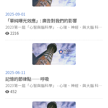
控，陪伴個案定期寫日記，以便監控具體的憂慮、他們擔
損壞也是情緒障礙的標誌，如創傷後壓力症候群
品，透過商品上的標示，而得以確認商品的來源[1]，以
下載意願；另一方面，在預測市場集體行為上，結果顯示
相關，而左TPJ、背內側前額葉皮質(dorsomedial
恆毅力相關的學習目標設定或問題解決時，前額葉能幫助
心的結果以及這些憂慮的實際結果；專注於此時此刻及減
(PTSD)。恐懼消除被人們認為會發生在當個體形成一個
避免買到假貨或是仿冒品。如此一來，商標法具有智慧財
內側前額葉皮質（mPFC）的活動程度與市場的下載量呈
prefrontal cortex, dmPFC)及腹內側前額葉皮質
我們整合腦部各部位的訊息並進行高階的認知活動
少生活預期。 （2）IUM 模型認為，GAD 個體對於不確
壓抑原有恐懼記憶的新記憶時；然而人們對於消除記憶的
產權法賦予商標權人登記誘因以及公平法避免不公平競爭
正相關。特別的是，不同的市場指標與大腦不同腦區的活
2025-09-01
(ventromedial prefrontal cortex, vmPFC)的活化與主觀
（Oliverio, 2008; Sawyer, 2011），使我們能有效制定
定或模稜兩可的事件會感受到充滿壓力或不安，並對此患
本質、形成環境與儲存所知甚少。在本篇文章中，實驗者
的雙重特色[2]。 一個商標若行之有年，先不論是否為
化有關：與「下載量」相關的主要是處理感官顯著性的區
「單純曝光效應」: 廣告對我們的影響
社經地位較無關聯。再者，右TPJ的活化強度也與捐款的
短、中、長程的學習計畫，或進行面對困境時的決策歷
有長期的焦慮。然個體相信擔憂會幫助因應或防止恐懼事
證明了恐懼消除記憶痕跡細胞形成並儲存於基因中不同的
著名商標，在商標制度設計的效應之下，會產生一定程度
域（圖一B），而與「營收」相關的則是與動作傾向、注
多寡呈現正相關結合以上的結論與發現，可歸結出以下結
程。而認知歷程包括人際間的互助合作，需要建立積極團
件發生，但往往擔憂被隨著焦慮，且會導致負向問題導向
基底外側杏仁核 (BLA) 神經元群體中，同時驅動酬賞行為
的商業上利益，進而培養品牌忠誠度，使消費者購買正確
2023第一屆「心智與腦科學」 - 心理、神經、與大腦 科普
意力控制和記憶維持有關的區域（圖一C），這說明吸引
果：跟主觀社經地位較低的人相比，地位較高的個體因為
隊合作關係，增進團隊效能，且面對人際衝突時，需要展
及認知迴避，進一步維持擔憂。負向問題導向包含缺乏解
和對抗BLA原始的恐懼神經元，且恐懼消退痕跡神經元的
來源的商品並且使商標印象深入人心，商業經營者則因此
寫作徵文 C組心理學－佳作：中央羅Ｏ廷 日常生活中，
2216
大眾短期下載決策與長期付費遊玩背後的神經機制有所不
心智化能力較高，在大腦右TPJ的區域有較強的活化強
現冷靜，尋找有建設性的解決方案，從而保持人際間的和
決問題的自信、將問題視為威脅、容易在處理問題時感到
激活和自然酬賞的反應神經元在BLA中有顯著重疊。此
確保經營利潤。商業市場上的經營者的競爭，有如亞馬遜
我們每天都會接觸到許多不同的廣告，也常常被大量的廣
同。 圖一、與個體下載決策、市場下載率、營收表現相關
度，進而會捐獻出更多的金錢(或程度更強的慈善行為)、
諧與穩定，上述都需要恆毅力展現互助的熱情，有恆毅力
沮喪、對問題解決的結果持悲觀態度；而認知迴避則包含
外，這兩個神經元子集在驅動酬賞行為和恐懼消退方面是
叢林裡有食人魚的河流，有肉的地方會聚集一班商業上的
告圍繞著，你是否有發現這些廣告會影響你的購買行為、
的大腦活化區域 此外，本研究最重要的發現是內在覺感敏
更加慷慨！最後，研究發現除了右TPJ本身與主觀社經地
者更願意投入在人際合作中，發展穩固且信任的良好關
思想替換、分散注意力、抑制等有助於避免喚醒認知上與
可互換的，因此恐懼消除記憶可說是一種新形成的酬賞記
食人魚互相競爭利益，當看見某一魚可以獲得如此豐厚的
偏好呢? 在現代社會中，咖啡已經成為許多人日常生活
感度的調節作用。分組迴歸分析結果顯示，儘管高低兩組
位相關外，右TPJ與基底核中的左殼核(left putamen)之
係。過去研究者大多同意，擁有恆毅力者，能有更好的復
憂慮相關的部分。 依據 IUM 模型發展的治療方法，包
憶。 研究發現，在BLA中有兩種不同基因類型的神經
報酬時，其他魚難免心生忌妒，興致勃勃也想進入市場殺
中不可或缺的精神糧食。當我們站在超市的貨架或櫃檯
的個體下載決策皆可預測市場實際下載量，但只有在高內
間的負功能連結會隨著主觀社經地位的增加而增加，在先
原力、情感控制等心理資本。然而，當前額葉皮質發展不
含自我監控、IU教育、擔憂信念評估、改 善問題導向、
元，一種是分佈在BLA後半部(posterior BLA ，pBLA)的
他的片甲不留。筆者想藉由這樣的比喻來述說其他商業經
前，面對著眼前琳瑯滿目的咖啡品牌口味選擇時，我們為
在覺感組可觀察到其內側前額葉皮質（mPFC）活化程度
前的研究顯示，殼核的活動與利他選擇的金錢成本和道德
健全時，像注意力不足、過動症一般，則無法有效計畫或
處理核心恐懼等，陪伴個案提高對不確定性的容忍度和接
表達Ppp1r1b基因的神經元，負責編碼正向的情緒和記
營者會因此想方設法去奪取商標權人在市場上的利益，而
什麼會更傾向去選擇那些我們熟悉的咖啡品牌? 這種行為
的市場預測力（圖二）。換句話說，在高內在覺感組中，
利益之間的權衡有關，而右TPJ-殼核連接性被認為反映了
進行執行功能，例如：將物品進行歸納。 其次，海馬迴影
受度。而一個重要的治療目標是，幫助個案獲得更積極的
憶；而分佈在BLA前半部(anterior BLA ，aBLA)的表達
成本最低且最簡單的方式，亦即透過模仿商標權人之商標
與心理學中的一種現象有關，那就是單純曝光效應。 單
mPFC（負責價值整合）的活動能顯著預測市場的總下載
2025-06-11
其他相關偏好對估值的影響，會有負耦合的增加可能是說
響個體的認知學習能力，海馬迴能幫助個體進行有效學習
態度，教導個案將問題視為生活中的正常部分，並將其視
Rspo2基因的神經元則負責編碼負向的情緒和記憶。這兩
標誌、圖像，來使得相關消費者可以因此誤認商品所標誌
純曝光效應是指當人們一直長時間看到某個品牌或產品的
量；但在低內在覺感組中，這種預測力卻消失了。這些結
記憶的節律點——呼吸
明自我獎勵的機制降低，或是決策的考慮因素改變(除了
及記憶，如社會認知理論（Bandura, 1999）所述，個體
為機會而非威脅。 （3）MCM 模型認為，GAD 患者會經
類神經元有相互競爭 (antagonize)的關聯，因此在這篇研
的來源，落入圈套而購買並非其所欲購買的商品。 通常
廣告時，人們會對那個廣告中出現的產品感到熟悉並會覺
果可能是因為高內在覺感組的參與者在大腦活動、主觀情
個人和道德利益因素外，還有其他相關的喜好或傾向的影
通過觀察和模仿父母親的毅力態度及堅持不懈的行為來培
歷兩種類型的擔憂。當個體最初面臨引發焦慮的情況時，
究中，實驗者著手研究這種競爭的神經迴路是否也構成了
模仿商標會鬼斧神工到使消費者難以與真正商標區別，抑
得熟悉的品牌會比陌生的品牌更值得信賴、更可靠，所以
2023第一屆「心智與腦科學」 - 心理、神經、與大腦 科普
緒與個人決策之間有較強的一致性。這項發現顯示，內在
響)。 總結以上結論，研究發現對於主觀社會地位較高的
養自身的恆毅力，例如：父母親面對困難時的態度與長期
就會產生關於擔憂的正面信念（例如相信擔憂將有助於他
恐懼記憶及其消除的基礎。(p. 1077) 實驗方法上，實
或是消費者需要付出較多的時間及努力才能檢驗出與真正
進而會影響我們的購買行為。 假設你是一位咖啡愛好
寫作徵文 Ａ組心智與腦科學－佳作：陽明交通郭Ｏ華
452
覺感敏感度越高的人，其大腦負責價值整合的 內側前額葉
人，通常會更加慷慨，更有意願做慈善活動，且程度強
堅持目標。Bandura(1997)也強調，個體經由過往經驗中
們應對這種情況），這種被稱為第一型擔憂；而 GAD 的
驗者使用情境恐懼條件反射和消除模型 (contextual fear
商標的不同之處，在消費者不察時即會因此誤認商標來
者，你常常在不同的咖啡店購買你喜歡的咖啡豆，因此你
試著深吸一口氣，想像充沛的氧氣進入到血液中，你的血
皮質（mPFC）活化程度在預測群體決策時更具代表性。
烈，會有這種現象是因為這些人大腦裡右TPJ的活化較
學習並建立自我效能感，即評估自身完成某項任務的信
個體會對第一型擔憂產生負向的信念，擔心這些擔憂為無
conditioning and extinction learning paradigm)，透過
源，也就將商業利益投入到錯誤商業經營者的籃子中，這
對於不同咖啡品牌的口味都有一些了解，但在市場上還是
液在加速流動，心跳加速，全身充滿力量，此時你正在突
圖二、高低內在覺感敏感度組別之內側前額葉皮質
強，而當這些人決定是否要捐贈時，右TPJ及左殼核間的
心，且自我效能感亦將影響後續的認知、動機、情感等歷
法控制，甚至擔憂本身是危險的，這種擔憂的擔憂可稱為
電擊讓小鼠對特定的環境形成恐懼記憶。第二天，這些小
樣的模仿行為在商標法上稱之為「商標近似」而造成消費
有很多你不熟悉的選擇。 有一天，你在Facebook上看到
破人類的極限，成為與鬼一樣強大的存在。沒錯，這就是