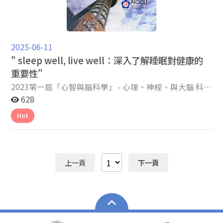
（mPFC）活化程度與手遊市場下載率的關聯性 總結而
負功能耦合會增加。如果此研究的結果能夠被適當的應用
程，值得注意的是，當自我效能感越高，越有能力追求目
後設擔憂，亦稱第二型擔憂。此第二型擔憂是 GAD 患者
鼠被放回同樣的環境中45分鐘，但是並沒有給予電擊刺
者的「混淆誤認」。此種商標之侵權，規定於商標法第
一個廣告，宣傳一個新的咖啡品牌，其中這個品牌廣告以
颳起一陣旋風的鬼滅之刃中的「全集中呼吸」。雖然只是
言，本研究與過去的神經預測文獻結果一致，並將AIM理
在商業活動，就能夠透過外在的干涉措施或手段，使人更
標，成為增進幸福感的助力(Bandura, 2004)。研究文獻
獨有的，其涉及許多無效策略，這些策略旨在透過嘗試控
激，從而使他們能夠對此環境形成新的記憶而不會感到恐
68、70條，區分為一般商標侵權以及擬制商標侵權[3]。
高品質的豆子和與眾不同的獨特口味作為特色、賣點，並
動漫的虛構世界，但呼吸對於我們而言或許也不僅僅是氣
論架構延伸至手遊市場。更重要的是，這是第一篇將內在
願意進行慈善行為，不僅能夠提升企業形象，還能促進社
顯示，恆毅力作為動機信念的前因，證明恆毅力在預測自
制行為、思想和/或情緒來避免擔憂（例如尋求保證、檢
懼，這個過程被稱為恐懼記憶消除訓練 (Fear extinction
商標權人經由商標在智慧財產局的註冊而獲得商標權，
在你使用Facebook的時間出現了很多次。儘管你對這個
體的循環而已。 過去幾年中，人們逐漸了解睡眠時呼
覺感納入AIM理論預測模型的研究。在心理學與神經決策
會的和諧；然而，過度的干涉可能會造成反作用，畢竟慈
我效能、價值觀和成就目標方面具有重要意義（Usher et
查行為、思想抑制、分心和避免焦慮)，而這些策略經常
training，FET)。(p. 1077-1078) 在過程中，實驗者先
若有其他人的商標仿冒商標權人的商標則可以透過司法程
新品牌不熟悉，但因為廣告的頻繁出現，你開始對這個品
吸狀態對海馬迴記憶固化的影響。而最近，科學家藉由光
科學方面，本研究結果彰顯了內在覺感在感受情緒、整合
2025-06-11
善是發自人們內心而有的行動，非強迫所為，因此若能妥
al., 2019；Wolters& Hussain, 2015），且恆毅力較高者
是無效的，也會導致個體對自我控制的能力失去信心。
透過螢光原位雜合技術 (Double smFISH) 和體內鈣成像
序解決紛爭，在訴訟上最大的爭議即在判斷商標是否構成
牌產生了一些好奇心。 隨著時間的推移，你開始在不同
遺傳學與CatFISH技術（compartment analysis of
生理反應、乃至決策行為這一連串心理歷程的重要性；在
" sleep well, live well：深入了解睡眠對健康的
善地使用此技術，便能有效地建立人與人之間的連結，共
也能有較好的自我控制能力及自我效能感(Duckworth et
依據 MCM 模型發展的治療方法，包含改變第二型擔憂的
(in vivo Calcium imaging)兩種不同的方式來檢測
商標近似，進而造成消費者的混淆誤認，然而，何謂「造
的場合看到這個品牌的產品，你在超商裡看到它的陳列，
temporal activity by fluorescence in
實務應用層面，本研究對於商業應用具有重要價值，暗示
創更加美好的社會環境。 原始論文 Stefan Schulreich,
al., 2007; Duckworth & Quinn, 2009)，自我效能感與恆
重要性"
後設認知療法 (MCT) ，並向個案介紹處理憂慮的替代因應
Ppp1r1b神經元和Rspo2表達神經元的活性。他們發現在
成相關消費者商標近似的混淆誤認」？這個不確定的法律
甚至聽到你的朋友和你推薦它的口味，這些不斷曝光的過
situ hybridization），發現暫時呼吸中止與呼吸頻率改變
企業在進行市場測試時，若能篩選出對身體感覺較敏銳的
Anita Tusche, Philipp Kanske, Lars Schwabe, 2023.
毅力相輔相成，在堅持的過程需要仰賴正向的信念，而正
策略。整體來說，重點在調整個體對擔憂的依賴，學習將
恐懼記憶消除訓練 (FET)之後，Ppp1r1b表達的正向神經
概念，在法院操作上極為困難，在我國法院的判決中也無
程都讓你對這個品牌的好感逐漸增加，同時也提高你對品
可能影響小鼠清醒時的記憶與認知表現。 呼吸能否影
2023第一屆「心智與腦科學」 - 心理、神經、與大腦 科普
實驗參與者，將可能以較少的人數達成精準的市場預測結
Higher subjective socioeconomic status is linked to
向信念和堅持，來自對目標的熱情，因此，堅持和熱情提
擔憂視為生活中的積極力量，以及停止將其視為無法控制
元顯著地被激活，而Rspo2表達的負向神經元則被抑制。
特別的標準，通常會落入主觀標準上，判斷之方法通常以
牌的記憶，這會讓你開始對這個品牌產生了一種品牌忠誠
響記憶？我們的記憶竟然由呼吸所控制？2022年1月，一
寫作徵文 Ｂ組神經生物科學－佳作：陽明交通唐Ｏ怡 睡
628
果。 此研究已發表於國際期刊《Cognitive, Affective, &
increased charitable giving and mentalizing-related
供良好的表現與動機，進而預測重要的教育結果及幸福感
和危險的負面看法。具體做法諸如個案闡述、社會化、討
在恐懼記憶消除訓練過程中，新的記憶會形成來抑制原始
兩者商標比對之整體觀察法，以法官之角度判斷商標是否
度。 當你在超市選擇購買咖啡豆時，雖然貨架上有其他
篇發表在Nature Communications的研究裡，科學家提出
眠與大腦和周邊的許多生理過程交織在一起，從而對我們
Behavioral Neuroscience》，研究全文請見：
neural value coding. NeuroImage, Volume 279, 120315.
的正向關係(Anderson, Turner, Heath, & Payne, 2016;
Hot
論關於無法控制的擔憂、擔憂的危險和積極的擔憂信念。
的恐懼記憶，後將記憶儲存在一群神經元中，這個過程被
混淆誤認，需要法官認定者包含何謂「商標是否近似」以
品牌可以選擇，但你會更傾向於選擇購買這個廣告中的品
在睡眠狀態下，呼吸頻率能做為一個規律的訊號（stream
的生理和心理健康產生巨大影響。它是我們的身體和大腦
https://doi.org/10.3758/s13415-024-01238-0 參考文獻
https://www.sciencedirect.com/science/article/pii/S1
Bandura, 1986; Burger& Samuel, 2017)。 三，情緒影響
特別的是，社會化可以被理解為 MCT 的組成，鑑於
稱為記憶痕跡 (memory engram)。研究人員透過光遺傳
及「是否構成混淆誤認」[4]。 人類在腦部處理記憶產
牌，因為這個品牌的廣告在你生活周遭一直持續的出現、
of rhythmic）輸入大腦，使得海馬迴記憶固化以及其餘大
重新調整、恢復的重要時刻。因此，睡眠對我們的健康和
Chen, YC., Huang, YH., Hsiao, PH. et al. How
053811923004664. 新聞來源 Science: Structural
著恆毅力的表現，而杏仁核在此即展現其重要的功能，當
MCM 專注於個體在日常生活中對擔憂的功能失調信念，
學 (Optogenetics)激活這些恐懼消除記憶痕跡細胞群，發
生印象的區域為海馬迴，而記憶、印象在腦海中的自由回
曝光，並讓你對這個品牌建立了信任感、好感和熟悉感，
腦功能正常運作。同年9月，也有科學家提到呼氣與吐氣
幸福都至關重要，也是身心平衡的重要一環。它不僅僅是
interoceptive sensibility moderates decision-making:
plasticity of the social brain: Differential change after
個體能從過往成功經驗或成就找到正向的回饋時，在面對
MCT 使用多種家庭作業策略來減少擔憂，例如不匹配策
現當這些神經元被抑制時，原始的恐懼記憶不會被消除；
放與烙印與認知心理學息息相關，這與商標在消費者腦海
為此你相信這個品牌的咖啡豆有高品質的豆子和與眾不同
間的轉換（expiratory-to-inspiratory phase transition）
每晚的必需品，更是身心健康的基石。然而，在當今快節
an fMRI study of neuroforecasting mobile games
socio-affective and cognitive mental training.
未來的挑戰將會更有信心，也更能堅持目標；相反的，負
略（要求個案將某種情況的擔憂與實際情況的結果進行比
即便小鼠經歷過了恐懼記憶消除訓練，仍無法達到恐懼消
中所產生的印象並可以因此對商品有來源聯想有相似的痕
的獨特口味，所以你會更傾向於選擇這個品牌。 藉由這
會影響記憶提取（retrieval process）的表現。由此可
上一頁
下一頁
奏的生活型態中，人們常常忽略了睡眠的重要性。" sleep
engagement. Cogn Affect Behav Neurosci 25, 415–433
向情緒對於個體的動機造成傷害，可能因此選擇逃避面對
https://www.science.org/doi/10.1126/sciadv.1700489
較 ）或擔憂調製實驗（指導個案在不同場合增加或減少憂
除的效果。(p. 1080-1084) 最後，實驗者想要探究在
跡，本文試圖了解認知心理學的相關研究對商標法可能的
個例子，我們可以了解到單純曝光效應會對我們在購買時
知，呼吸的節奏與認知功能有著密切的關係，也成為科學
well, live well "不僅是一句口號，更應該是一種生活方式
(2025). https://doi.org/10.3758/s13415-024-01238-0
或感受挫折（Carver, Scheier & Johnson, 2014; Snyder
慮，以消除有關憂慮的正面信念）。 （4）EDM 模型由
Ppp1r1b表達的神經元中，記憶痕跡的細胞與負責正向感
理解，並希望可以在未來超脫不同於以往法釋義學只運用
產生對品牌選擇的影響，但我們應該要意識到這會讓我們
家探討大腦功能的另一方向。 為了探討在清醒狀態下
的基石。 睡眠對人體生理的影響 睡眠不僅是休息的時
et al., 1996）。人們對恆毅力的信念展現在克服挫折的能
四個核心概念組成。第一是認為 GAD 患者會經歷情緒過
知細胞的相互關係。他們發現這兩種神經細胞群有很大程
解釋法律的研究方法。 貳、認知心理學對商標圖形之理
對於特定品牌有一些品牌迷思，這並不是一件好事，因為
呼吸與記憶處理的關聯性，來自日本兵庫醫科大學
間，更是身體修復和再生的重要時刻。當我們入睡時，身
力上，當個體能面對困境及挑戰時，將有助於增進心理韌
度喚醒，或者說情緒比大多數其他人更強烈；這適用於正
度的交疊 (overlap significantly)，透過光遺傳學方式去激
解 要了解人類為何會對商標圖形產生印象，必須先了
在缺乏對於產品的詳細了解前，我們不應該隨便購買產
（Hyogo College of Medicine）的研究小組操作一系列實
體會進行許多關鍵的生理過程，包括損傷細胞修復、新陳
性及自我價值，保持冷靜和樂觀的態度，也能降低焦慮與
面和負面的情緒狀態，但特別適用於負面的情緒狀態。第
活恐懼消除記憶的神經元可以讓小鼠產生愉悅感；反之，
解大腦如何處理訊息。腦部下方有一塊稱為網狀活化系統
品，而是該理性的思考並綜合其他因素，例如品質、價
驗。由於位在延腦呼吸中樞的Pre-Bötzinger Complex是
代謝的調節以及免疫系統的加強。長期缺乏充足睡眠可能