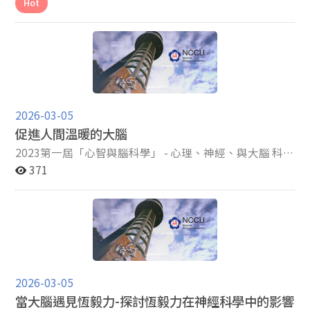
Hot
球約有26億名手遊玩家，每天平均花費16.7分鐘在遊戲
上，創造的總產值高達922億美元。在這樣的背景下，如
何精準預測一款遊戲在市場上的受歡迎程度，成為決策科
學與市場行銷的重要課題。近年來，神經科學家發展出
「神經預測」（Neuroforecasting）理論，主張透過少數
參與者的腦部活動，可以預測大眾整體的市場行為。 此理
論奠基於「情緒—整合—動機」模型（Affect-
Integration-Motivation framework , AIM），這套架構將
2026-03-05
決策歷程拆解為三個階段：首先是「情緒（Affect）」，
促進人間溫暖的大腦
當我們看到產品時，大腦的伏隔核（Nucleus
2023第一屆「心智與腦科學」 - 心理、神經、與大腦 科普
accumbens, NAcc）會產生預期獎勵的興奮感，引發想要
寫作徵文 A組心智與腦科學－佳作：陽明交通葉Ｏ逸 摘
371
的感受，而前腦島（Anterior insula, AIns）則反映了情緒
要 透過功能性磁振照影(fMRI)技術掃描不同主觀社會經濟
的激發程度或對風險的評估；接著進入「整合
地位的測試者進行慈善行為(捐款)時的大腦活動，發現主
（Integration）」階段，大腦的內側前額葉（Medial
觀社會經濟地位較高的人，大腦中右半邊的顳頂葉交界處
prefrontal cortex, mPFC）會將這些情緒反應與產品價
區域活化越劇烈，越有可能進行慈善活動，欲捐獻的金額
值、自我偏好等因素進行整合考量；最後，再轉化為實際
也會隨之提高！ 內文 透過功能性磁振照影(fMRI)技術掃
購買或點擊的「動機（Motivation）」。 過去研究指出，
描不同主觀社會經濟地位的測試者進行慈善行為(捐款)時
大腦中與「預期情緒」相關的區域（如伏隔核，NAcc）
的大腦活動，發現主觀社會經濟地位較高的人，大腦中右
以及與「價值整合」相關的區域（如內側前額葉皮質，
2026-03-05
半邊的顳頂葉交界處區域活化越劇烈，越有可能進行慈善
mPFC），其神經活化程度不僅能預測個人的選擇，甚至
當大腦遇見恆毅力-探討恆毅力在神經科學中的影響
活動，欲捐獻的金額也會隨之提高！ 在早期，人們開始