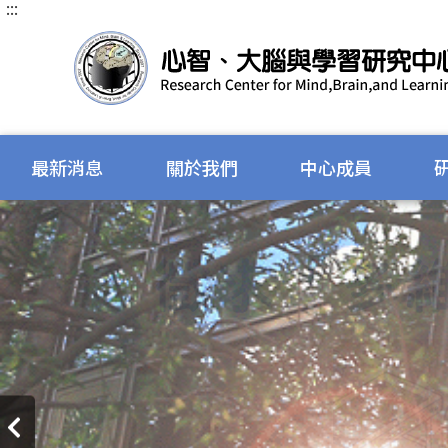
:::
跳
到
主
要
內
容
區
塊
最新消息
關於我們
中心成員