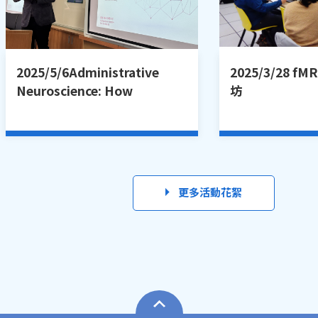
2025/5/6Administrative
2025/3/28 
Neuroscience: How
坊
Cognition and Emotions
Affect Administrative
Behavior
更多活動花絮